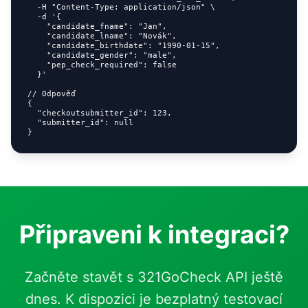
  -H "Content-Type: application/json" \

  -d '{

    "candidate_fname": "Jan",

    "candidate_lname": "Novák",

    "candidate_birthdate": "1990-01-15",

    "candidate_gender": "male",

    "pep_check_required": false

  }'

// Odpověď

{

  "checkoutsubmitter_id": 123,

  "submitter_id": null

}
Připraveni k integraci?
Začněte stavět s 321GoCheck API ještě
dnes. K dispozici je bezplatný testovací