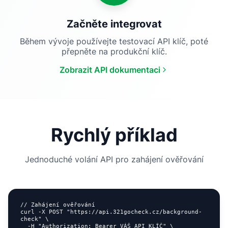
Začněte integrovat
Během vývoje používejte testovací API klíč, poté
přepněte na produkční klíč.
Zobrazit API dokumentaci
Rychlý příklad
Jednoduché volání API pro zahájení ověřování
// Zahájení ověřování

curl -X POST "https://api.321gocheck.cz/background-
check" \

  -H "Authorization: Bearer VÁŠ_API_KLÍČ" \
